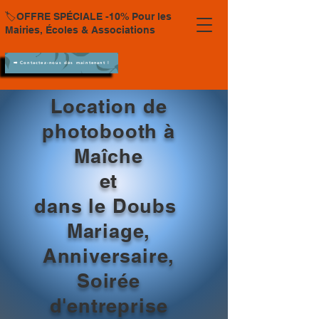
🏷️OFFRE SPÉCIALE -10% Pour les
Mairies, Écoles & Associations
➡️ Contactez-nous dès maintenant !
Location de
photobooth à
Maîche
et
dans le Doubs
Mariage,
Anniversaire,
Soirée
d'entreprise