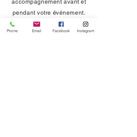
accompagnement avant et
pendant votre événement.
Nous nous adaptons à vos
Phone
Email
Facebook
Instagram
besoins et à votre thème pour
garantir une expérience sur
mesure.
Une entreprise locale et
passionnée
Implantés à Trévillers, nous
intervenons dans tout le
Doubs, notamment à
Pontarlier, Morteau,